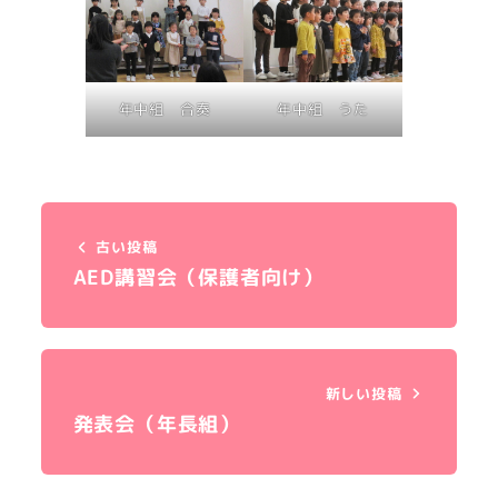
年中組 合奏
年中組 うた
古い投稿
AED講習会（保護者向け）
新しい投稿
発表会（年長組）