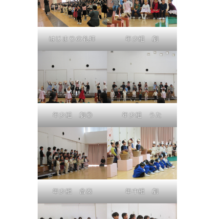
はじまりの礼拝
年少組 劇
年少組 劇②
年少組 うた
年少組 合奏
年中組 劇