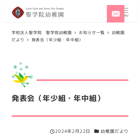
メ
イ
MENU
ン
コ
学校法人聖学院 聖学院幼稚園
お知らせ一覧
幼稚園
だより
発表会（年少組・年中組）
ン
テ
ン
ツ
へ
移
動
発表会（年少組・年中組）
カテゴリー
2024年2月22日
幼稚園だより
投稿日