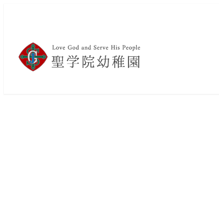
メ
イ
ン
コ
ン
テ
ン
ツ
へ
移
動