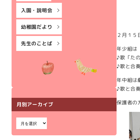
入園・説明会
幼稚園だより
２月１５
先生のことば
年少組は
♪歌「た
♪歌と合
年中組は
♪歌と合
保護者の
月別アーカイブ