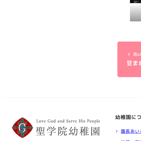
古い
豆ま
幼稚園に
園長あい