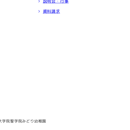
説明会・行事
資料請求
大学院
聖学院みどり幼稚園