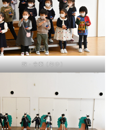
歌・合奏（年少）