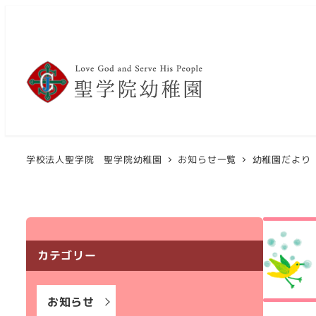
メ
イ
ン
コ
ン
テ
ン
ツ
学校法人聖学院 聖学院幼稚園
お知らせ一覧
幼稚園だより
へ
移
動
カテゴリー
お知らせ