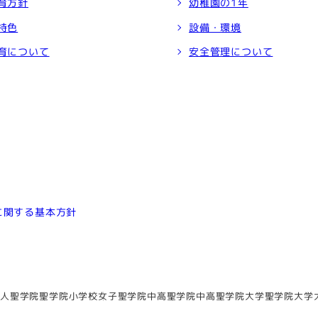
育方針
幼稚園の1年
特色
設備・環境
育について
安全管理について
に関する基本方針
人聖学院
聖学院小学校
女子聖学院中高
聖学院中高
聖学院大学
聖学院大学