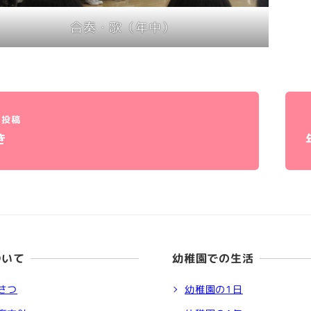
合奏・歌（年中）
投稿
き
ついて
幼稚園での生活
さつ
幼稚園の1日