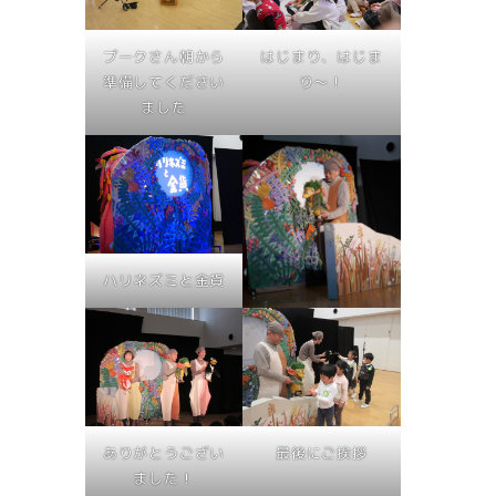
プークさん朝から
はじまり、はじま
準備してください
り～！
ました
ハリネズミと金貨
ありがとうござい
最後にご挨拶
ました！