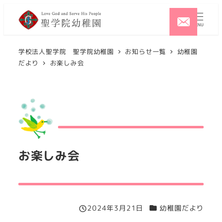
メ
イ
MENU
ン
コ
学校法人聖学院 聖学院幼稚園
お知らせ一覧
幼稚園
だより
お楽しみ会
ン
テ
ン
ツ
へ
移
動
お楽しみ会
カテゴリー
2024年3月21日
幼稚園だより
投稿日