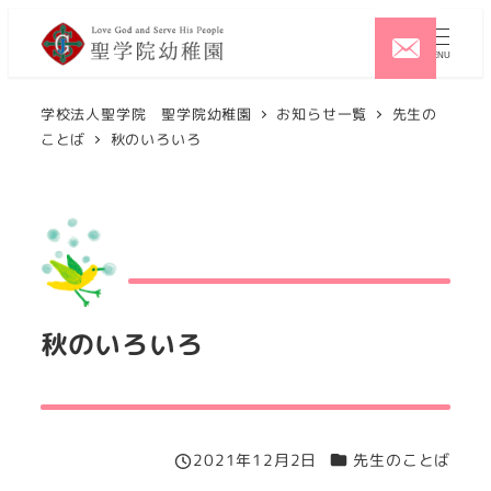
メ
イ
MENU
ン
コ
学校法人聖学院 聖学院幼稚園
お知らせ一覧
先生の
ことば
秋のいろいろ
ン
テ
ン
ツ
へ
移
動
秋のいろいろ
カテゴリー
2021年12月2日
先生のことば
投稿日