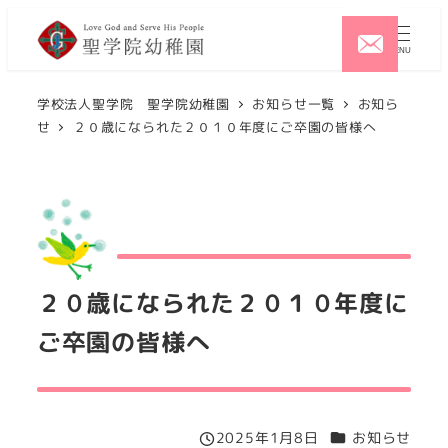
メ
イ
MENU
ン
コ
学校法人聖学院 聖学院幼稚園
お知らせ一覧
お知ら
せ
２０歳になられた２０１０年度にご卒園の皆様へ
ン
テ
ン
ツ
へ
移
２０歳になられた２０１０年度に
動
ご卒園の皆様へ
カテゴリー
2025年1月8日
お知らせ