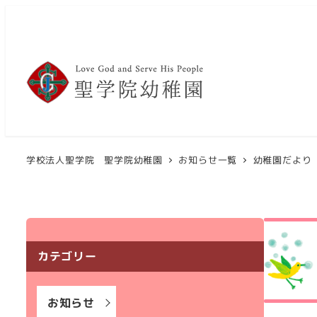
メ
イ
ン
コ
ン
テ
ン
ツ
学校法人聖学院 聖学院幼稚園
お知らせ一覧
幼稚園だより
へ
移
動
カテゴリー
お知らせ