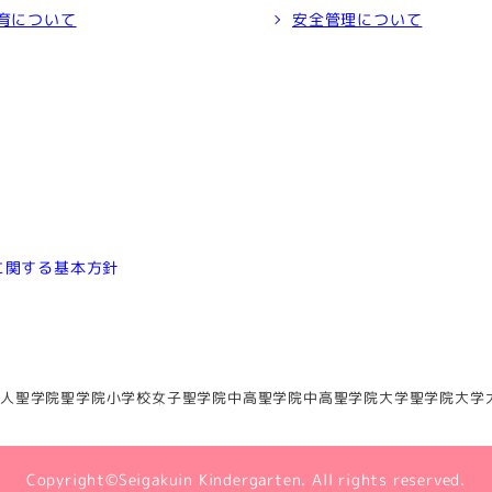
育について
安全管理について
に関する基本方針
人聖学院
聖学院小学校
女子聖学院中高
聖学院中高
聖学院大学
聖学院大学
Copyright©Seigakuin Kindergarten. All rights reserved.