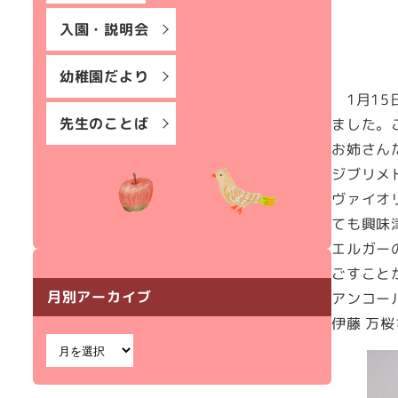
入園・説明会
幼稚園だより
1月15
先生のことば
ました。
お姉さん
ジブリメ
ヴァイオ
ても興味
エルガー
ごすこと
月別アーカイブ
アンコー
伊藤 万