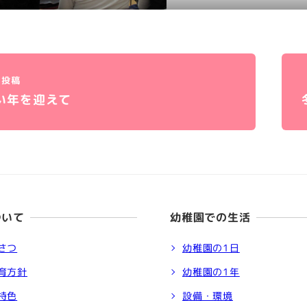
投稿
い年を迎えて
ついて
幼稚園での生活
さつ
幼稚園の1日
育方針
幼稚園の1年
特色
設備・環境