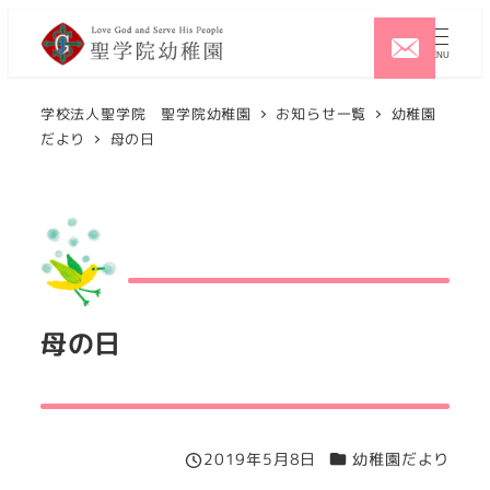
メ
イ
MENU
ン
コ
学校法人聖学院 聖学院幼稚園
お知らせ一覧
幼稚園
だより
母の日
ン
テ
ン
ツ
へ
移
動
母の日
カテゴリー
2019年5月8日
幼稚園だより
投稿日