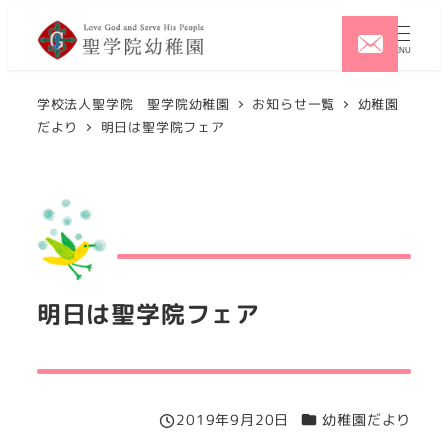
メ
イ
MENU
ン
コ
学校法人聖学院 聖学院幼稚園
お知らせ一覧
幼稚園
だより
明日は聖学院フェア
ン
テ
ン
ツ
へ
移
動
明日は聖学院フェア
カテゴリー
2019年9月20日
幼稚園だより
投稿日