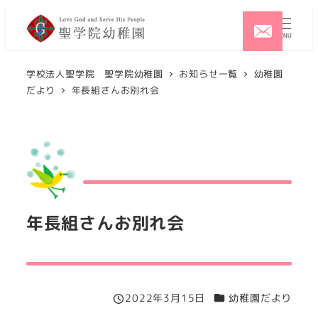
メ
イ
MENU
ン
コ
学校法人聖学院 聖学院幼稚園
お知らせ一覧
幼稚園
だより
年長組さんお別れ会
ン
テ
ン
ツ
へ
移
動
年長組さんお別れ会
カテゴリー
2022年3月15日
幼稚園だより
投稿日