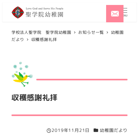
メ
イ
MENU
ン
コ
学校法人聖学院 聖学院幼稚園
お知らせ一覧
幼稚園
だより
収穫感謝礼拝
ン
テ
ン
ツ
へ
移
動
収穫感謝礼拝
カテゴリー
2019年11月21日
幼稚園だより
投稿日