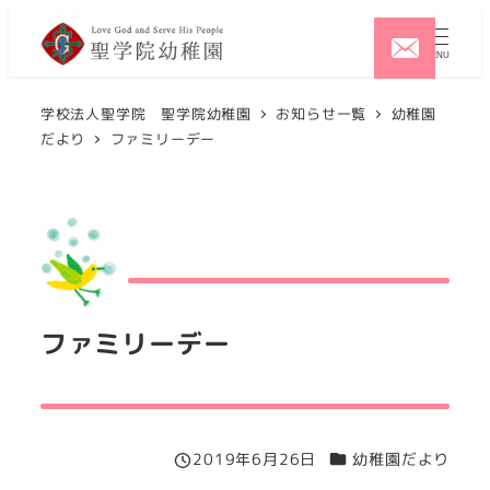
メ
イ
MENU
ン
コ
学校法人聖学院 聖学院幼稚園
お知らせ一覧
幼稚園
だより
ファミリーデー
ン
テ
ン
ツ
へ
移
動
ファミリーデー
カテゴリー
2019年6月26日
幼稚園だより
投稿日