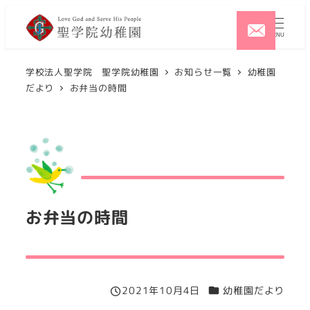
メ
イ
MENU
ン
コ
学校法人聖学院 聖学院幼稚園
お知らせ一覧
幼稚園
だより
お弁当の時間
ン
テ
ン
ツ
へ
移
動
お弁当の時間
カテゴリー
2021年10月4日
幼稚園だより
投稿日