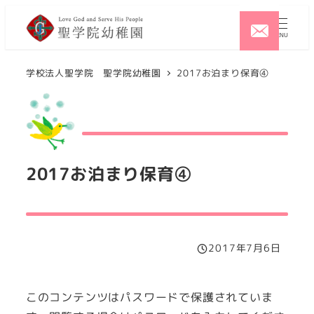
メ
イ
MENU
ン
コ
学校法人聖学院 聖学院幼稚園
2017お泊まり保育④
ン
テ
ン
ツ
2017お泊まり保育④
へ
移
動
2017年7月6日
投稿日
このコンテンツはパスワードで保護されていま