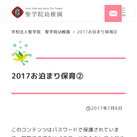
メ
イ
MENU
ン
コ
学校法人聖学院 聖学院幼稚園
2017お泊まり保育②
ン
テ
ン
ツ
2017お泊まり保育②
へ
移
動
2017年7月6日
投稿日
このコンテンツはパスワードで保護されていま