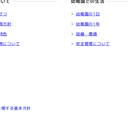
ついて
幼稚園での生活
さつ
幼稚園の1日
育方針
幼稚園の1年
特色
設備・環境
育について
安全管理について
に関する基本方針