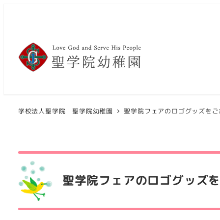
メ
イ
ン
コ
ン
テ
ン
ツ
学校法人聖学院 聖学院幼稚園
聖学院フェアのロゴグッズをご
へ
移
動
聖学院フェアのロゴグッズ