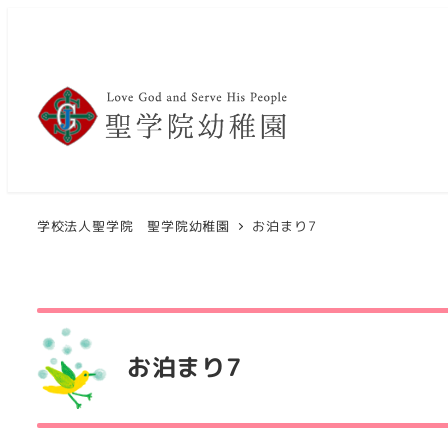
メ
イ
ン
コ
ン
テ
ン
ツ
学校法人聖学院 聖学院幼稚園
お泊まり7
へ
移
動
お泊まり7