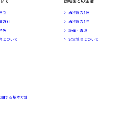
ついて
幼稚園での生活
さつ
幼稚園の1日
育方針
幼稚園の1年
特色
設備・環境
育について
安全管理について
に関する基本方針