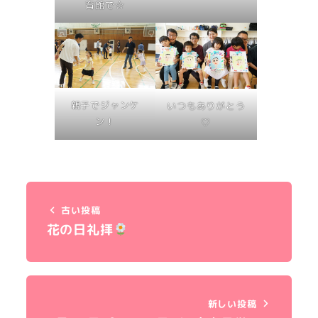
育館で☆
親子でジャンケ
いつもありがとう
ン！
♡
古い投稿
花の日礼拝
新しい投稿