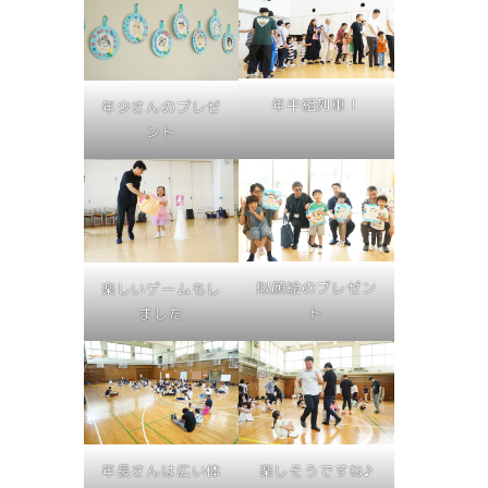
年中組列車！
年少さんのプレゼ
ント
似顔絵のプレゼン
楽しいゲームもし
ト
ました
年長さんは広い体
楽しそうですね♪