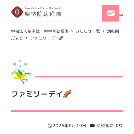
メ
イ
MENU
ン
コ
学校法人聖学院 聖学院幼稚園
お知らせ一覧
幼稚園
だより
ファミリーデイ
ン
テ
ン
ツ
へ
移
動
ファミリーデイ
カテゴリー
2026年6月19日
幼稚園だより
投稿日